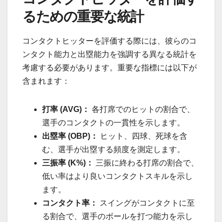
るための重要な統計
コンタクトヒッターを評価する際には、彼らのコ
ンタクト能力と出塁能力を強調する異なる統計を
考慮する必要があります。重要な指標には以下が
含まれます：
打率 (AVG)：
各打席でのヒットの割合で、
選手のコンタクトの一貫性を示します。
出塁率 (OBP)：
ヒット、四球、死球を含
む、選手が出塁する頻度を測定します。
三振率 (K%)：
三振に終わる打席の割合で、
低い率はより良いコンタクトスキルを示し
ます。
コンタクト率：
スイングがコンタクトに至
る割合で、選手のボールを打つ能力を示し