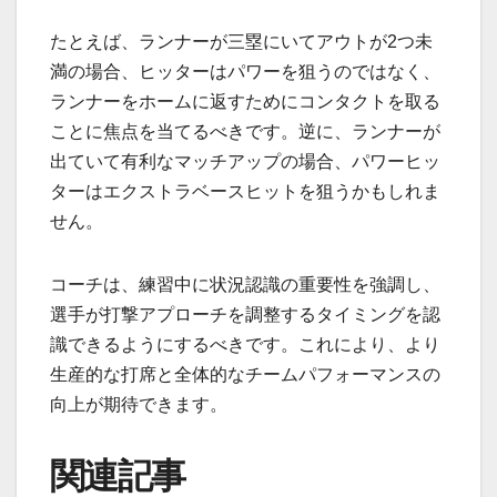
たとえば、ランナーが三塁にいてアウトが2つ未
満の場合、ヒッターはパワーを狙うのではなく、
ランナーをホームに返すためにコンタクトを取る
ことに焦点を当てるべきです。逆に、ランナーが
出ていて有利なマッチアップの場合、パワーヒッ
ターはエクストラベースヒットを狙うかもしれま
せん。
コーチは、練習中に状況認識の重要性を強調し、
選手が打撃アプローチを調整するタイミングを認
識できるようにするべきです。これにより、より
生産的な打席と全体的なチームパフォーマンスの
向上が期待できます。
関連記事