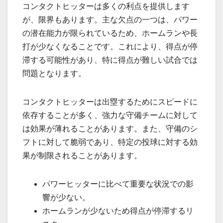
コンタクトヒッターは多くの利点を提供します
が、限界もあります。主な欠点の一つは、パワー
の潜在能力が限られているため、ホームランや長
打が少なくなることです。これにより、得点が停
滞する可能性があり、特に得点が難しい試合では
問題となります。
コンタクトヒッターは出塁するためにスピードに
依存することが多く、強力な守備チームに対して
は効果が薄れることがあります。また、守備のシ
フトに対して脆弱であり、特定の投球に対する効
果が制限されることがあります。
パワーヒッターに比べて重要な状況での影
響が少ない。
ホームランが少ないため得点が停滞するリ