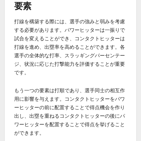
要素
打線を構築する際には、選手の強みと弱みを考慮
する必要があります。パワーヒッターは一振りで
試合を変えることができ、コンタクトヒッターは
打線を進め、出塁率を高めることができます。各
選手の全体的な打率、スラッギングパーセンテー
ジ、状況に応じた打撃能力を評価することが重要
です。
もう一つの要素は打順であり、選手同士の相互作
用に影響を与えます。コンタクトヒッターをパワ
ーヒッターの前に配置することで得点機会を作り
出し、出塁を重ねるコンタクトヒッターの後にパ
ワーヒッターを配置することで得点を挙げること
ができます。