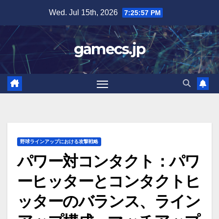
Skip
Wed. Jul 15th, 2026
7:25:58 PM
to
content
gamecs.jp
野球ラインアップにおける攻撃戦略
パワー対コンタクト：パワ
ーヒッターとコンタクトヒ
ッターのバランス、ライン