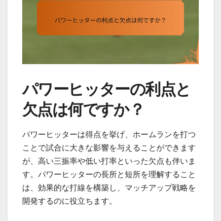
パワーヒッターの利点と
欠点は何ですか？
パワーヒッターは得点を挙げ、ホームランを打つ
ことで試合に大きな影響を与えることができます
が、高い三振率や低い打率といった欠点も伴いま
す。パワーヒッターの長所と短所を理解すること
は、効果的な打線を構築し、マッチアップ戦略を
開発するのに役立ちます。