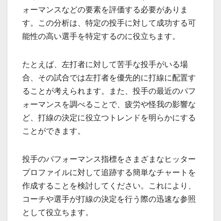
ォーマンスなどの要素を評価する必要がありま
す。この分析は、特定の投手に対して成功する可
能性の高い選手を特定するのに役立ちます。
たとえば、左打者に対して苦手な投手がいる場
合、その試合では左打者を優先的に打線に配置す
ることが考えられます。また、投手の最近のパフ
ォーマンスを調べることで、疲労や怪我の影響な
ど、打線の決定に役立つトレンドを明らかにする
ことができます。
投手のパフォーマンス指標をさまざまなヒッター
プロファイルに対して追跡する簡単なチャートを
作成することを検討してください。これにより、
コーチや選手が打線の決定を行う際の迅速な参照
として役立ちます。