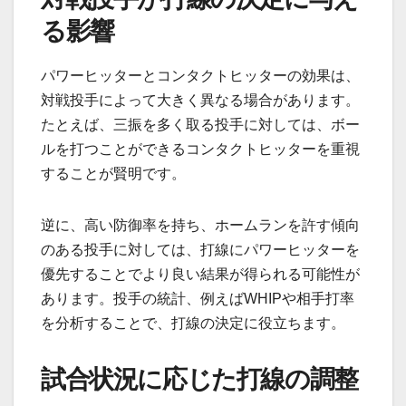
る影響
パワーヒッターとコンタクトヒッターの効果は、
対戦投手によって大きく異なる場合があります。
たとえば、三振を多く取る投手に対しては、ボー
ルを打つことができるコンタクトヒッターを重視
することが賢明です。
逆に、高い防御率を持ち、ホームランを許す傾向
のある投手に対しては、打線にパワーヒッターを
優先することでより良い結果が得られる可能性が
あります。投手の統計、例えばWHIPや相手打率
を分析することで、打線の決定に役立ちます。
試合状況に応じた打線の調整