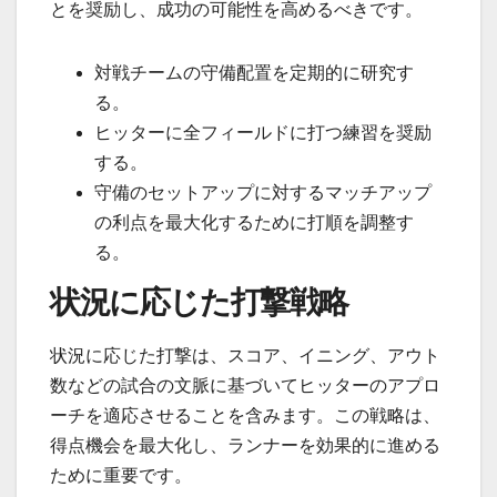
とを奨励し、成功の可能性を高めるべきです。
対戦チームの守備配置を定期的に研究す
る。
ヒッターに全フィールドに打つ練習を奨励
する。
守備のセットアップに対するマッチアップ
の利点を最大化するために打順を調整す
る。
状況に応じた打撃戦略
状況に応じた打撃は、スコア、イニング、アウト
数などの試合の文脈に基づいてヒッターのアプロ
ーチを適応させることを含みます。この戦略は、
得点機会を最大化し、ランナーを効果的に進める
ために重要です。