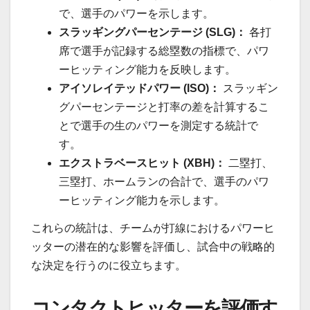
で、選手のパワーを示します。
スラッギングパーセンテージ (SLG)：
各打
席で選手が記録する総塁数の指標で、パワ
ーヒッティング能力を反映します。
アイソレイテッドパワー (ISO)：
スラッギン
グパーセンテージと打率の差を計算するこ
とで選手の生のパワーを測定する統計で
す。
エクストラベースヒット (XBH)：
二塁打、
三塁打、ホームランの合計で、選手のパワ
ーヒッティング能力を示します。
これらの統計は、チームが打線におけるパワーヒ
ッターの潜在的な影響を評価し、試合中の戦略的
な決定を行うのに役立ちます。
コンタクトヒッターを評価す