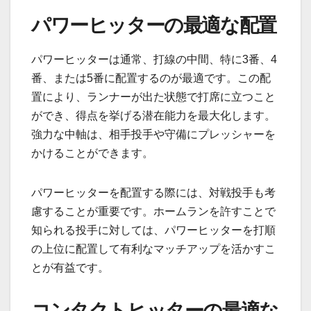
パワーヒッターの最適な配置
パワーヒッターは通常、打線の中間、特に3番、4
番、または5番に配置するのが最適です。この配
置により、ランナーが出た状態で打席に立つこと
ができ、得点を挙げる潜在能力を最大化します。
強力な中軸は、相手投手や守備にプレッシャーを
かけることができます。
パワーヒッターを配置する際には、対戦投手も考
慮することが重要です。ホームランを許すことで
知られる投手に対しては、パワーヒッターを打順
の上位に配置して有利なマッチアップを活かすこ
とが有益です。
コンタクトヒッターの最適な