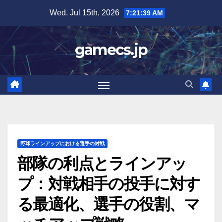
Skip
Wed. Jul 15th, 2026
7:21:41 AM
to
content
gamecs.jp
野球ラインアップにおける選手の対戦
部隊の利点とラインアッ
プ：対戦相手の投手に対す
る最適化、選手の役割、マ