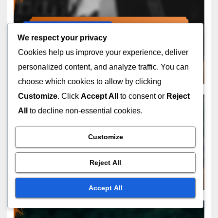
野球ラインアップにおける選手の対戦
フィールドングの基本：キャッ
We respect your privacy
チング技術、スローイングメカ
Cookies help us improve your experience, deliver
ニクス、フットワーク
personalized content, and analyze traffic. You can
FEB 11, 2026
著者：マックス・ドノバン
choose which cookies to allow by clicking
Customize
. Click
Accept All
to consent or
Reject
All
to decline non-essential cookies.
野球ラインアップにおける選手の対戦
Customize
マッチアップデータの活用：ラ
インナップ決定のための分析、選
Reject All
手パフォーマンス指標、ゲーム戦
FEB 10, 2026
著者：マックス・ドノバン
略
Accept All