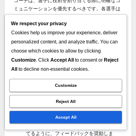
コーチは、選手に役割を割り当てる際に明確なコ
ミュニケーションを優先するべきです。各選手は
自分の責任とチーム全体の戦略にどのようにフィ
We respect your privacy
ットするかを理解する必要があります。役割につ
Cookies help us improve your experience, deliver
いて定期的に話し合うことで、期待を明確にし、
協力的な環境を育むことができます。
personalized content, and analyze traffic. You can
choose which cookies to allow by clicking
役割を定義する際には、各選手の強みや弱みを考
Customize
. Click
Accept All
to consent or
Reject
慮するべきです。例えば、強いディフェンススキ
All
to decline non-essential cookies.
ルを持つ選手はディフェンス役割で優れたパフォ
ーマンスを発揮し、良い攻撃本能を持つ選手はフ
Customize
ォワードとして活躍できるかもしれません。役割
を個々の能力に合わせることで、チームダイナミ
Reject All
クスが向上します。
Accept All
選手が自分の役割に対して快適で自信を持
てるように、フィードバックを奨励しま