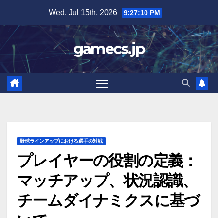
Skip
Wed. Jul 15th, 2026
9:27:11 PM
to
content
gamecs.jp
野球ラインアップにおける選手の対戦
プレイヤーの役割の定義：
マッチアップ、状況認識、
チームダイナミクスに基づ