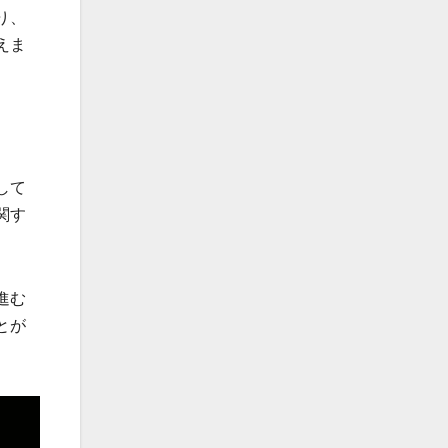
り、
えま
して
関す
進む
とが