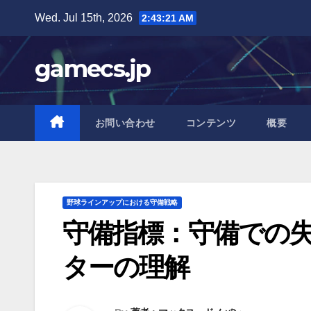
Skip
Wed. Jul 15th, 2026
2:43:22 AM
to
content
gamecs.jp
お問い合わせ
コンテンツ
概要
野球ラインアップにおける守備戦略
守備指標：守備での失
ターの理解