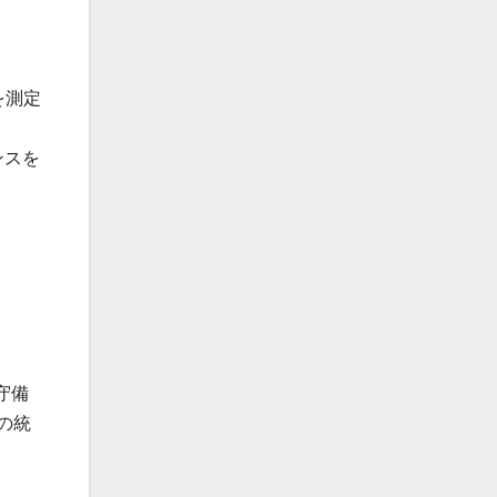
を測定
ンスを
。
守備
の統