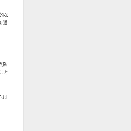
的な
を通
点防
こと
ムは